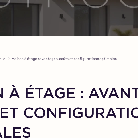
ils
Maison à étage : avantages, coûts et configurations optimales
 À ÉTAGE : AVAN
ET CONFIGURATI
ALES