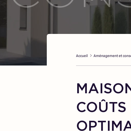
Accueil
Aménagement et conse
MAISON
COÛTS 
OPTIM