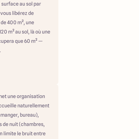
 surface au sol par
 vous libérez de
n de 400 m², une
20 m² au sol, là où une
cupera que 60 m² —
.
met une organisation
accueille naturellement
à manger, bureau),
s de nuit (chambres,
 limite le bruit entre