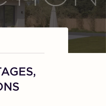
TAGES,
ONS