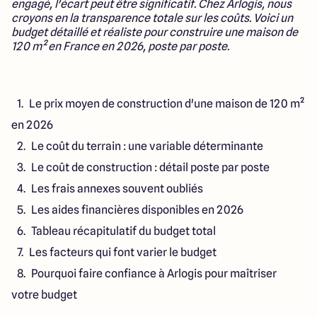
engagé, l'écart peut être significatif. Chez Arlogis, nous
Lille - Villeneuve d'Ascq
03 66 72 64 60
croyons en la transparence totale sur les coûts. Voici un
Valenciennes - Marly
03 27 45 60 30
budget détaillé et réaliste pour construire une maison de
120 m² en France en 2026, poste par poste.
4.4
4.8
Le prix moyen de construction d'une maison de 120 m²
en 2026
Le coût du terrain : une variable déterminante
Le coût de construction : détail poste par poste
Les frais annexes souvent oubliés
Les aides financières disponibles en 2026
Tableau récapitulatif du budget total
Les facteurs qui font varier le budget
Pourquoi faire confiance à Arlogis pour maîtriser
votre budget