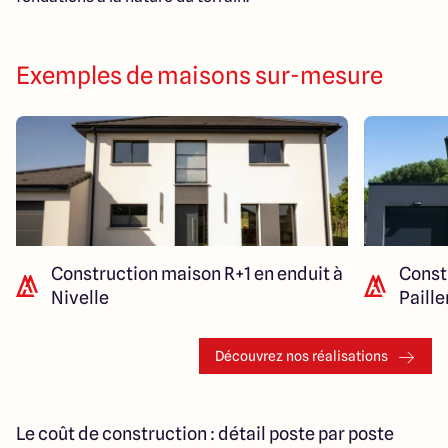
Exemples de maisons sur-mesure
Construction maison R+1 en enduit à
Const
Nivelle
Paill
Découvrez nos réalisations
Le coût de construction : détail poste par poste