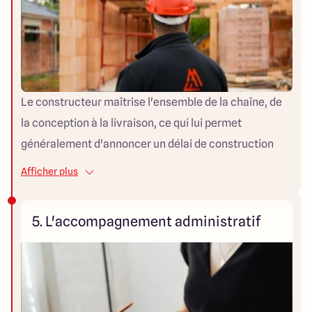
lorsque les travaux sont pilotés par un architecte,
mais leur mise en œuvre est nettement plus simple et
directe avec un interlocuteur unique comme un
constructeur.
Le constructeur maîtrise l'ensemble de la chaîne, de
la conception à la livraison, ce qui lui permet
généralement d'annoncer un délai de construction
ferme, souvent entre 8 et 12 mois selon la région et la
Afficher plus
saison. Avec un architecte, les délais dépendent
davantage de la coordination entre les différents
5. L'accompagnement administratif
corps de métier sélectionnés indépendamment, ce qui
peut allonger le calendrier, notamment en cas
d'imprévu ou de forte demande sur certains artisans.