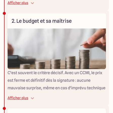
pour un terrain difficile, une architecture
Afficher plus
contemporaine affirmée, ou un projet qui sort des
standards. Le constructeur, de son côté, propose une
2. Le budget et sa maîtrise
personnalisation encadrée : vous partez d'un modèle
existant, que vous adaptez (surface, nombre de
pièces, façade, prestations intérieures). Les grands
constructeurs, dont Maisons Arlogis, proposent
aujourd'hui des catalogues suffisamment variés pour
répondre à la majorité des attentes, avec des
possibilités de sur-mesure sur les plans eux-mêmes.
C'est souvent le critère décisif. Avec un CCMI, le prix
est ferme et définitif dès la signature : aucune
mauvaise surprise, même en cas d'imprévu technique
en cours de chantier, le constructeur assume le
Afficher plus
dépassement. C'est une sécurité financière
précieuse, en particulier pour un premier projet de