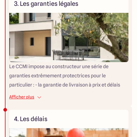
3. Les garanties légales
construction. Avec un architecte, le budget est plus
difficile à figer en amont. Les honoraires représentent
généralement entre 8 % et 12 % du montant total des
travaux, et le coût final dépend des entreprises
retenues pour chaque lot, dont les devis peuvent
évoluer. La maîtrise budgétaire demande donc
davantage de vigilance et d'implication de votre part.
Le CCMI impose au constructeur une série de
garanties extrêmement protectrices pour le
particulier : - la garantie de livraison à prix et délais
convenus, - la garantie de parfait achèvement (un an),
Afficher plus
- la garantie biennale de bon fonctionnement (deux
ans), - la garantie décennale (dix ans) sur les éléments
4. Les délais
structurels. Ces garanties s'appliquent quel que soit le
professionnel choisi pour bâtir la maison, y compris