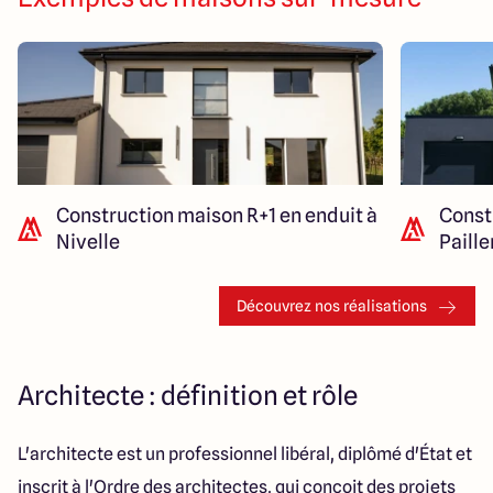
Construction maison R+1 en enduit à
Const
Nivelle
Paill
Découvrez nos réalisations
Architecte : définition et rôle
L'architecte est un professionnel libéral, diplômé d'État et
inscrit à l'Ordre des architectes, qui conçoit des projets