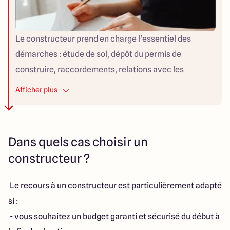
Le constructeur prend en charge l'essentiel des
démarches : étude de sol, dépôt du permis de
construire, raccordements, relations avec les
administrations locales. Pour un particulier peu
Afficher plus
familier de ces procédures, ce gain de temps et de
tranquillité d'esprit est considérable. L'architecte
accompagne également ses clients dans le montage
Dans quels cas choisir un
du dossier de permis de construire, mais le suivi des
constructeur ?
autres démarches (raccordements, assurances,
financement) reste souvent davantage à la charge du
Le recours à un constructeur est particulièrement adapté
particulier, sauf mission complémentaire spécifique
si :
confiée à l'architecte.
- vous souhaitez un budget garanti et sécurisé du début à