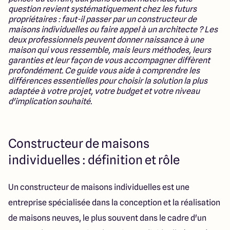
Lille - Villeneuve d'Ascq
03 66 72 64 60
question revient systématiquement chez les futurs
Valenciennes - Marly
03 27 45 60 30
propriétaires : faut-il passer par un constructeur de
maisons individuelles ou faire appel à un architecte ? Les
deux professionnels peuvent donner naissance à une
maison qui vous ressemble, mais leurs méthodes, leurs
4.4
4.8
garanties et leur façon de vous accompagner diffèrent
profondément. Ce guide vous aide à comprendre les
différences essentielles pour choisir la solution la plus
adaptée à votre projet, votre budget et votre niveau
d'implication souhaité.
Constructeur de maisons
individuelles : définition et rôle
Un constructeur de maisons individuelles est une
entreprise spécialisée dans la conception et la réalisation
de maisons neuves, le plus souvent dans le cadre d'un