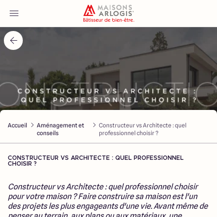
Accueil
Nos maisons
Nos annonces
Accueil
Aménagement et
Constructeur vs Architecte : quel
Votre projet
conseils
professionnel choisir ?
Qui sommes-nous
CONSTRUCTEUR VS ARCHITECTE : QUEL PROFESSIONNEL
CHOISIR ?
Constructeur vs Architecte : quel professionnel choisir
pour votre maison ? Faire construire sa maison est l'un
des projets les plus engageants d'une vie. Avant même de
Maisons ARLOGIS Nord
penser au terrain, aux plans ou aux matériaux, une