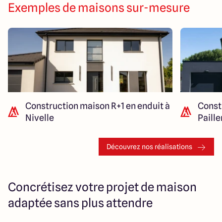
Exemples de maisons sur-mesure
Construction maison R+1 en enduit à
Const
Nivelle
Paill
Découvrez nos réalisations
Concrétisez votre projet de maison
adaptée sans plus attendre