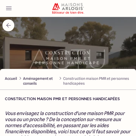
Accueil
Nos maisons
Nos annonces
Accueil
Aménagement et
Construction maison PMR et personnes
Votre projet
conseils
handicapées
Qui sommes-nous
CONSTRUCTION MAISON PMR ET PERSONNES HANDICAPÉES
Vous envisagez la construction d'une maison PMR pour
vous ou un proche ? De la conception sur-mesure aux
normes d'accessibilité, en passant par les aides
financières disponibles, voici tout ce qu'il faut savoir pour
Maisons ARLOGIS Nord