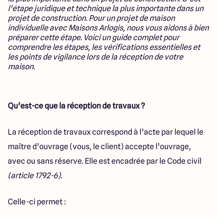
Lille - Villeneuve d'Ascq
03 66 72 64 60
l’étape juridique et technique la plus importante dans un
Valenciennes - Marly
03 27 45 60 30
projet de construction. Pour un projet de maison
individuelle avec Maisons Arlogis, nous vous aidons à bien
préparer cette étape. Voici un guide complet pour
comprendre les étapes, les vérifications essentielles et
4.4
4.8
les points de vigilance lors de la réception de votre
maison.
Qu’est-ce que la réception de travaux ?
La réception de travaux correspond à l’acte par lequel le
maître d’ouvrage (vous, le client) accepte l’ouvrage,
avec ou sans réserve. Elle est encadrée par le Code civil
(article 1792-6)
.
Celle-ci permet :