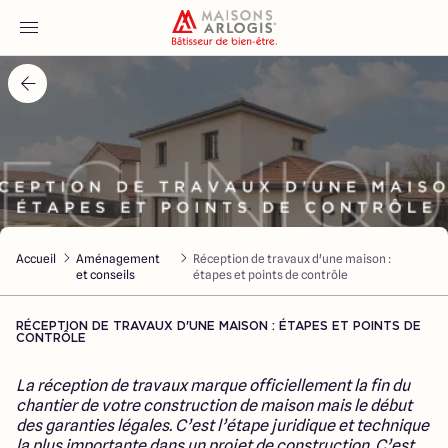
Accueil
Nos maisons
Nos annonces
Accueil
Aménagement
Réception de travaux d'une maison :
Votre projet
et conseils
étapes et points de contrôle
Qui sommes-nous
RÉCEPTION DE TRAVAUX D'UNE MAISON : ÉTAPES ET POINTS DE
CONTRÔLE
La réception de travaux marque officiellement la fin du
chantier de votre construction de maison mais le début
des garanties légales. C’est l’étape juridique et technique
Maisons ARLOGIS Nord
la plus importante dans un projet de construction. C’est