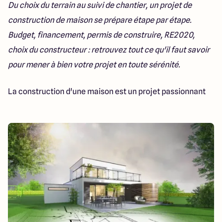
Du choix du terrain au suivi de chantier, un projet de
Lille - Villeneuve d'Ascq
03 66 72 64 60
Valenciennes - Marly
03 27 45 60 30
construction de maison se prépare étape par étape.
Budget, financement, permis de construire, RE2020,
choix du constructeur : retrouvez tout ce qu'il faut savoir
4.4
4.8
pour mener à bien votre projet en toute sérénité.
La construction d'une maison est un projet passionnant