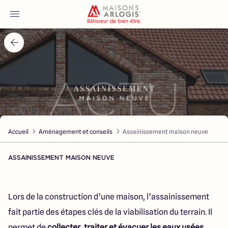
Accueil
Nos maisons
Nos annonces
Accueil
Aménagement et conseils
Assainissement maison neuve
Votre projet
ASSAINISSEMENT MAISON NEUVE
Qui sommes-nous
Lors de la construction d’une maison, l’assainissement
fait partie des étapes clés de la viabilisation du terrain. Il
Maisons ARLOGIS Nord
permet de
collecter, traiter et évacuer les eaux usées