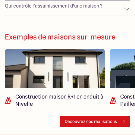
Qui contrôle l'assainissement d'une maison ?
Exemples de maisons sur-mesure
Construction maison R+1 en enduit à
Const
Nivelle
Paill
Découvrez nos réalisations