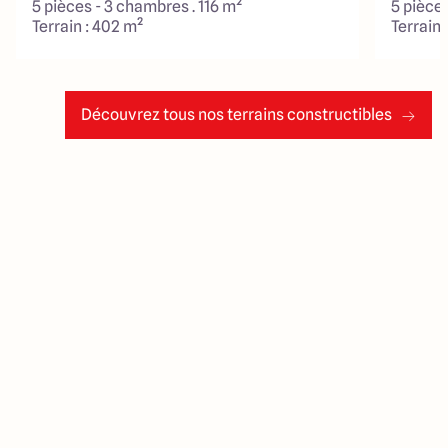
5 pièces - 3 chambres . 116 m²
5 pièces
Terrain : 402 m²
Terrain 
Découvrez tous nos terrains constructibles