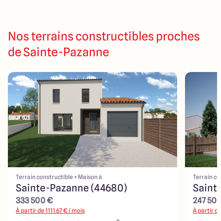
Nos terrains constructibles proches
de Sainte-Pazanne
Terrain constructible + Maison à
Terrain co
Sainte-Pazanne (44680)
Saint
333 500 €
247 50
À partir de
1111.67
€ / mois
À partir d