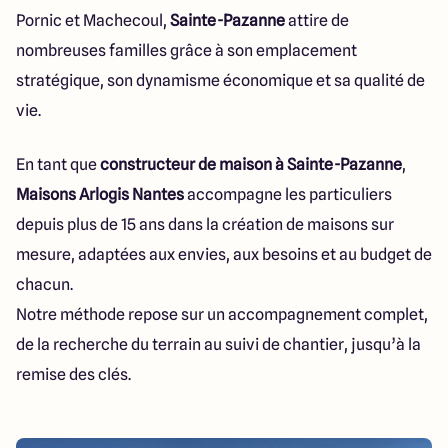
23 Rue du Bel air
Pornic et Machecoul,
Sainte-Pazanne
attire de
44470 Carquefou
nombreuses familles grâce à son emplacement
stratégique, son dynamisme économique et sa qualité de
vie.
4.7
4.7
En tant que
constructeur de maison à Sainte-Pazanne
,
Maisons Arlogis Nantes
accompagne les particuliers
depuis plus de 15 ans dans la création de maisons sur
mesure, adaptées aux envies, aux besoins et au budget de
chacun.
Notre méthode repose sur un accompagnement complet,
de la recherche du terrain au suivi de chantier, jusqu’à la
remise des clés.