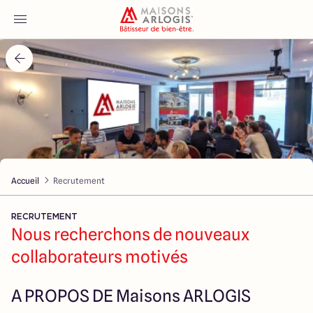
Accueil
Nos maisons
Nos annonces
Accueil
Recrutement
Votre projet
RECRUTEMENT
Qui sommes-nous
Nous recherchons de nouveaux
collaborateurs motivés
A PROPOS DE Maisons ARLOGIS
Maisons ARLOGIS Nantes