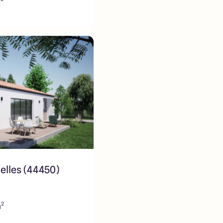
²
elles (44450)
m²