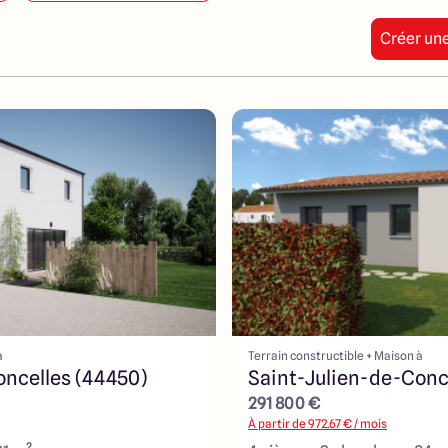
Créer une
à
Terrain constructible + Maison à
oncelles (44450)
Saint-Julien-de-Conc
291 800 €
À partir de
972.67
€ / mois