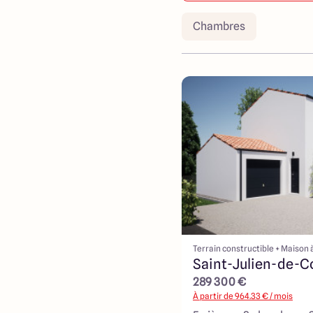
Chambres
Terrain constructible + Maison 
Saint-Julien-de-C
289 300 €
À partir de
964.33
€ / mois