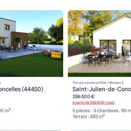
à
Terrain constructible + Maison à
oncelles (44450)
Saint-Julien-de-Conc
286 500 €
À partir de
955.00
€ / mois
 90 m²
5 pièces - 3 chambres . 90 
Terrain : 483 m²