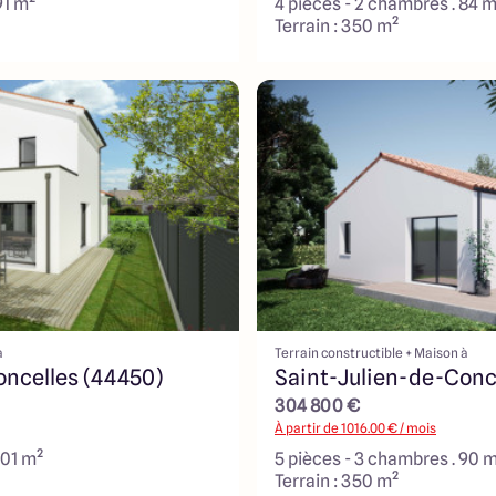
91 m²
4 pièces - 2 chambres . 84 m
Terrain : 350 m²
à
Terrain constructible + Maison à
oncelles (44450)
Saint-Julien-de-Conc
304 800 €
À partir de
1016.00
€ / mois
101 m²
5 pièces - 3 chambres . 90 
Terrain : 350 m²