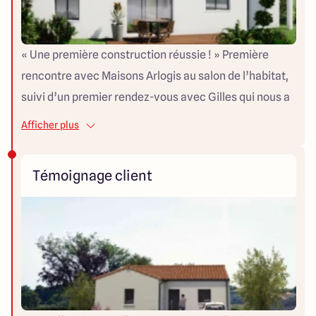
« Une première construction réussie ! » Première
rencontre avec Maisons Arlogis au salon de l’habitat,
suivi d’un premier rendez-vous avec Gilles qui nous a
conquis : des matériaux de qualité, une maitrise de la
Afficher plus
conception, et une équipe accueillante. On se lance
dans les plans et le choix des matériaux : un
Témoignage client
accompagnement et des conseils au top ! C’est parti
pour le début de la construction qui a commencé très
rapidement. Habitant loin du chantier, l'envoi de
l'avancée des travaux avec des photos via
l’application était très appréciable. De bons échanges
avec l’ensemble de l’équipe tout au long du chantier.
Quelques petits oublis, mais toujours rattrapés. Un