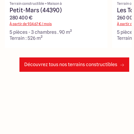
Terrain constructible + Maison à
Terrain co
Petit-Mars (44390)
Les T
280 400 €
260 00
À partir de
934.67
€ / mois
À partir d
5 pièces - 3 chambres . 90 m²
5 pièce
Terrain : 526 m²
Terrain 
Découvrez tous nos terrains constructibles