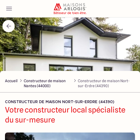
Accueil
Nos maisons
Nos annonces
Accueil
Constructeur de maison
Constructeur de maison Nort-
Votre projet
Nantes (44000)
sur-Erdre (44390)
Qui sommes-nous
CONSTRUCTEUR DE MAISON NORT-SUR-ERDRE (44390)
Votre constructeur local spécialiste
du sur-mesure
Maisons ARLOGIS Nantes