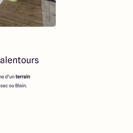
 alentours
he d’un
terrain
ac ou Blain.