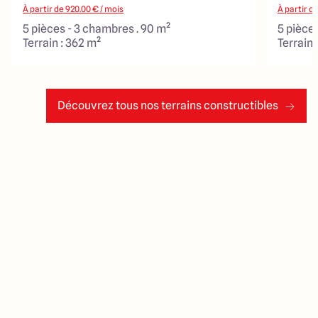
À partir de
920.00
€ / mois
À partir d
5 pièces - 3 chambres . 90 m²
5 pièce
Terrain : 362 m²
Terrain 
Découvrez tous nos terrains constructibles