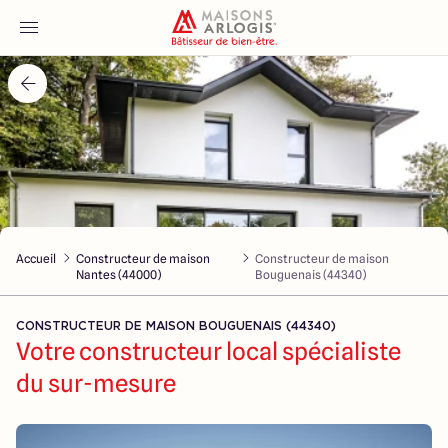
Accueil
Nos maisons
Nos annonces
Accueil
Constructeur de maison
Constructeur de maison
Votre projet
Nantes (44000)
Bouguenais (44340)
Qui sommes-nous
CONSTRUCTEUR DE MAISON BOUGUENAIS (44340)
Votre constructeur local spécialiste
du sur-mesure
Maisons ARLOGIS Nantes