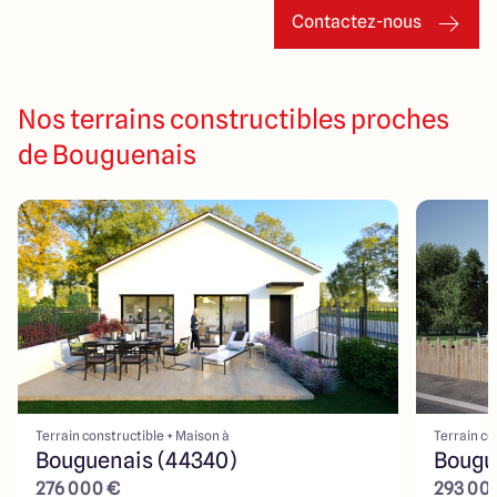
Contactez-nous
Nos terrains constructibles proches
de Bouguenais
Terrain constructible + Maison à
Terrain co
Bouguenais (44340)
Bougu
276 000 €
293 00