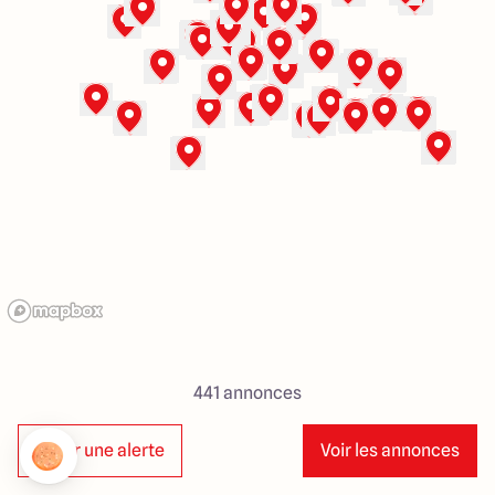
23 Rue du Bel air
44470 Carquefou
4.7
4.7
441
annonces
Créer une alerte
Voir les annonces