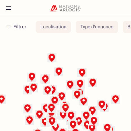
Filtrer
Localisation
Type d'annonce
B
Accueil
Nos maisons
Nos annonces
Votre projet
Qui sommes-nous
Maisons ARLOGIS Nantes