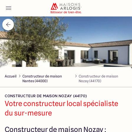
Accueil
Nos maisons
Nos annonces
Accueil
Constructeur de maison
Constructeur de maison
Votre projet
Nantes (44000)
Nozay (44170)
Qui sommes-nous
CONSTRUCTEUR DE MAISON NOZAY (44170)
Votre constructeur local spécialiste
du sur-mesure
Maisons ARLOGIS Nantes
Constructeur de maison Nozay :