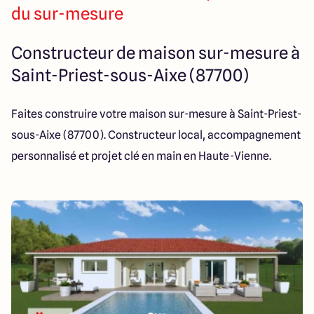
14 Rue Léonard Trompillon
du sur-mesure
87100 Limoges
Constructeur de maison sur-mesure à
Saint-Priest-sous-Aixe (87700)
4.4
4.8
Faites construire votre maison sur-mesure à Saint-Priest-
sous-Aixe (87700). Constructeur local, accompagnement
personnalisé et projet clé en main en Haute-Vienne.