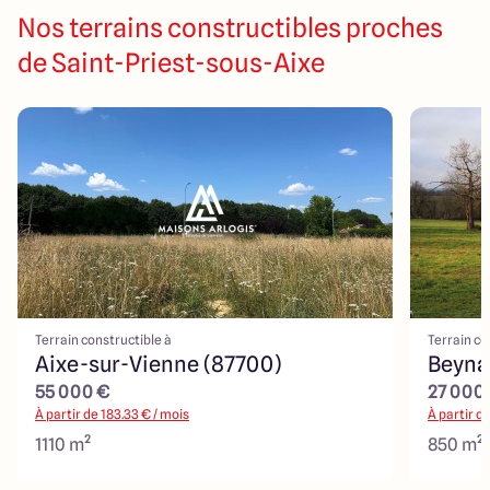
Nos terrains constructibles proches
de Saint-Priest-sous-Aixe
Terrain constructible à
Terrain co
Aixe-sur-Vienne (87700)
Beyna
55 000 €
27 000
À partir de
183.33
€ / mois
À partir d
1110 m²
850 m²