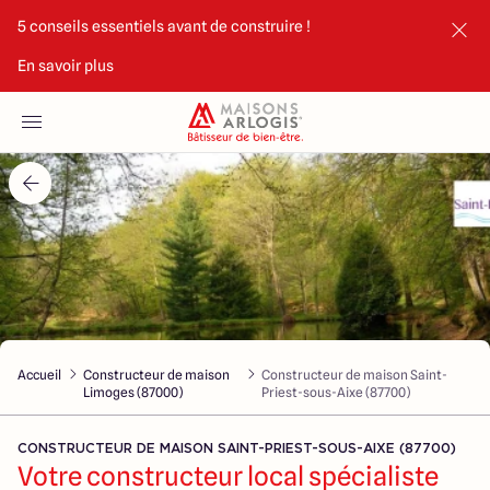
5 conseils essentiels avant de construire !
En savoir plus
Accueil
Nos maisons
Nos annonces
Votre projet
Qui sommes-nous
Accueil
Constructeur de maison
Constructeur de maison Saint-
Limoges (87000)
Priest-sous-Aixe (87700)
CONSTRUCTEUR DE MAISON SAINT-PRIEST-SOUS-AIXE (87700)
Votre constructeur local spécialiste
Maisons ARLOGIS Limoges