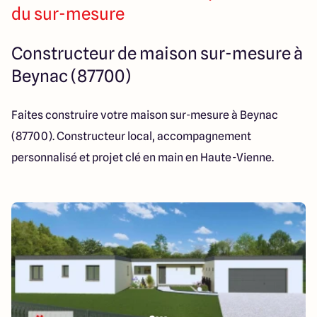
14 Rue Léonard Trompillon
du sur-mesure
87100 Limoges
Constructeur de maison sur-mesure à
Beynac (87700)
4.4
4.8
Faites construire votre maison sur-mesure à Beynac
(87700). Constructeur local, accompagnement
personnalisé et projet clé en main en Haute-Vienne.