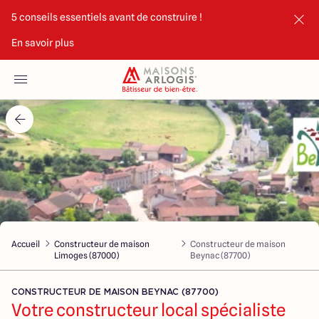
5 conseils essentiels avant de construire !
En savoir plus
Accueil
Nos maisons
Nos annonces
Votre projet
Qui sommes-nous
Accueil
Constructeur de maison
Constructeur de maison
Limoges (87000)
Beynac (87700)
CONSTRUCTEUR DE MAISON BEYNAC (87700)
Votre constructeur local spécialiste
Maisons ARLOGIS Limoges