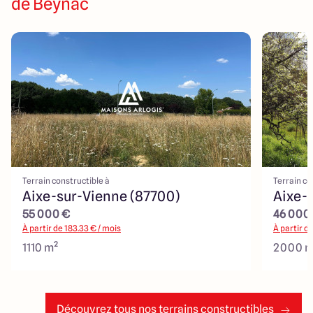
de Beynac
Terrain constructible à
Terrain co
Aixe-sur-Vienne (87700)
Aixe-
55 000 €
46 000
À partir de
183.33
€ / mois
À partir d
1110 m²
2000 m
Découvrez tous nos terrains constructibles