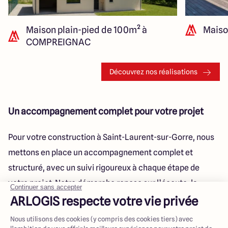
Maison plain-pied de 100m² à
Maiso
COMPREIGNAC
Découvrez nos réalisations
Un accompagnement complet pour votre projet
Pour votre construction à Saint-Laurent-sur-Gorre, nous
mettons en place un accompagnement complet et
structuré, avec un suivi rigoureux à chaque étape de
votre projet. Notre démarche repose sur l’écoute, la
transparence et l’expertise, afin de sécuriser l’ensemble
de votre parcours de construction.