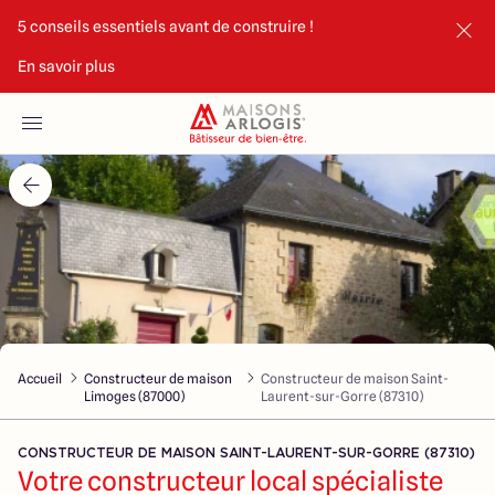
5 conseils essentiels avant de construire !
En savoir plus
Accueil
Nos maisons
Nos annonces
Votre projet
Qui sommes-nous
Accueil
Constructeur de maison
Constructeur de maison Saint-
Limoges (87000)
Laurent-sur-Gorre (87310)
CONSTRUCTEUR DE MAISON SAINT-LAURENT-SUR-GORRE (87310)
Votre constructeur local spécialiste
Maisons ARLOGIS Limoges