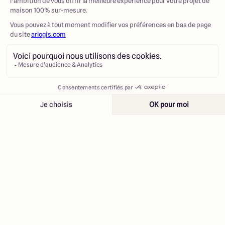
La
conception de plans personnalisés
constitue la
première étape de votre projet. Les plans sont élaborés
sur-mesure, en tenant compte de votre terrain, de vos
attentes et de votre mode de vie. Chaque détail est pensé
afin de créer une maison fonctionnelle, confortable et
évolutive.
Contacter
Appeler
Une
étude approfondie du terrain et des règles
d’urbanisme
est réalisée en amont. Cette analyse permet
d’anticiper les contraintes réglementaires et techniques
propres à Saint-Laurent-sur-Gorre, de définir la meilleure
implantation possible et de garantir la conformité du
projet.
Nous vous apportons des
conseils techniques adaptés à