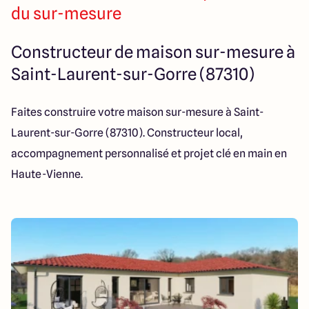
14 Rue Léonard Trompillon
du sur-mesure
87100 Limoges
Constructeur de maison sur-mesure à
Saint-Laurent-sur-Gorre (87310)
4.4
4.8
Faites construire votre maison sur-mesure à Saint-
Laurent-sur-Gorre (87310). Constructeur local,
accompagnement personnalisé et projet clé en main en
Haute-Vienne.