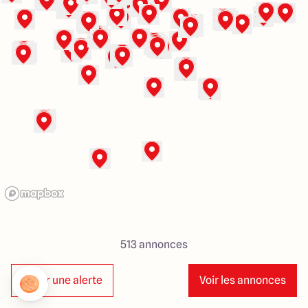
4 Rue du Chemin vert
76260 Etalondes
4.7
4.9
513
annonces
Créer une alerte
Voir les annonces