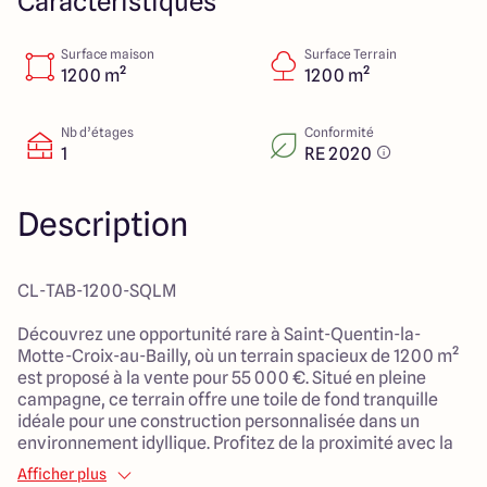
Caractéristiques
4 Rue du Chemin vert
76260 Etalondes
Surface maison
Surface Terrain
1200 m²
1200 m²
4.7
4.9
Nb d’étages
Conformité
1
RE 2020
Description
CL-TAB-1200-SQLM
Découvrez une opportunité rare à Saint-Quentin-la-
Motte-Croix-au-Bailly, où un terrain spacieux de 1200 m²
est proposé à la vente pour 55 000 €. Situé en pleine
campagne, ce terrain offre une toile de fond tranquille
idéale pour une construction personnalisée dans un
environnement idyllique. Profitez de la proximité avec la
nature tout en étant à quelques minutes des commodités
Afficher plus
locales.