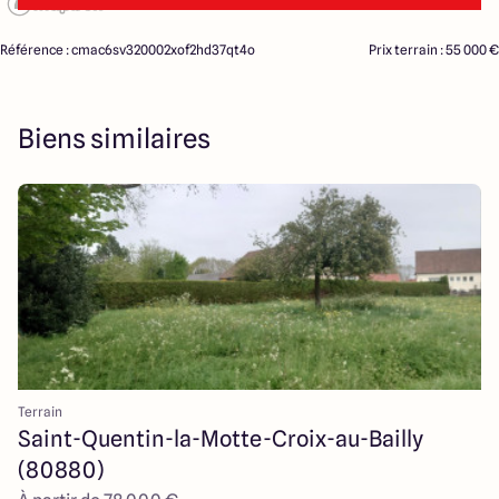
Référence : cmac6sv320002xof2hd37qt4o
Prix terrain : 55 000 €
Biens similaires
Terrain
Saint-Quentin-la-Motte-Croix-au-Bailly
(80880)