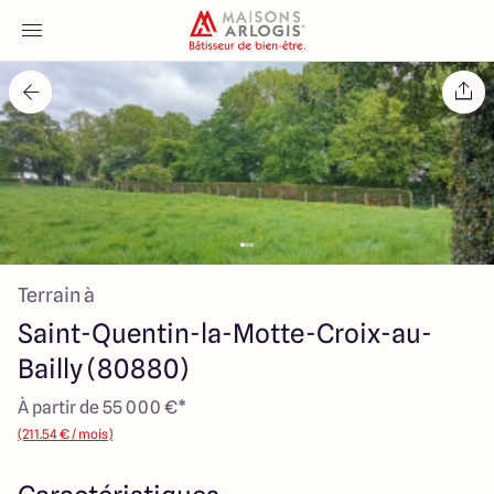
Accueil
Nos maisons
Nos annonces
Terrain à
Votre projet
Saint-Quentin-la-Motte-Croix-au-
Qui sommes-nous
Bailly (80880)
À partir de 55 000 €*
(211.54 € / mois)
Maisons ARLOGIS Normandie