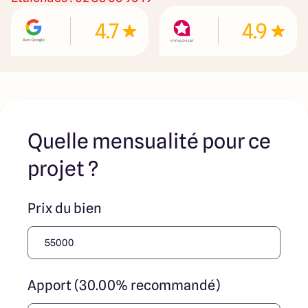
immobilière, soit des particuliers. Les terrains
sélectionnés sont disponibles à la date de la première
4.7
4.9
parution de l’annonce. En aucun cas Maisons ARLOGIS ou
ses collaborateurs ne sont propriétaires des terrains, ne
jouent un rôle d’intermédiation ou de négociation sur la
transaction et ne participent à la vente. Prix indiqués par
nos partenaires fonciers
Quelle mensualité pour ce
projet ?
Prix du bien
Apport (30.00% recommandé)