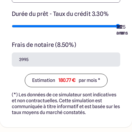
Durée du prêt - Taux du crédit 3.30%
10
15
20
7
25
ans
ans
ans
ans
ans
Frais de notaire (8.50%)
Estimation
180.77 €
par mois *
(*) Les données de ce simulateur sont indicatives
et non contractuelles. Cette simulation est
communiquée à titre informatif et est basée sur les
taux moyens du marché constatés.