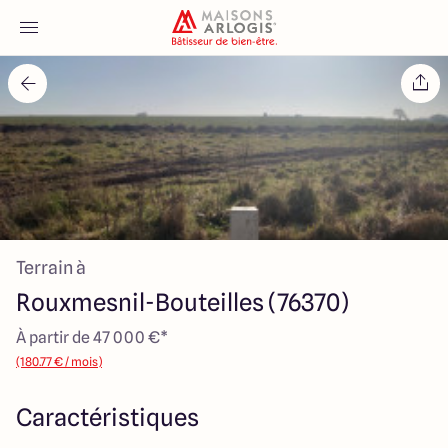
Accueil
Nos maisons
Nos annonces
Terrain à
Votre projet
Rouxmesnil-Bouteilles (76370)
Qui sommes-nous
À partir de 47 000 €*
(180.77 € / mois)
Caractéristiques
Maisons ARLOGIS Normandie