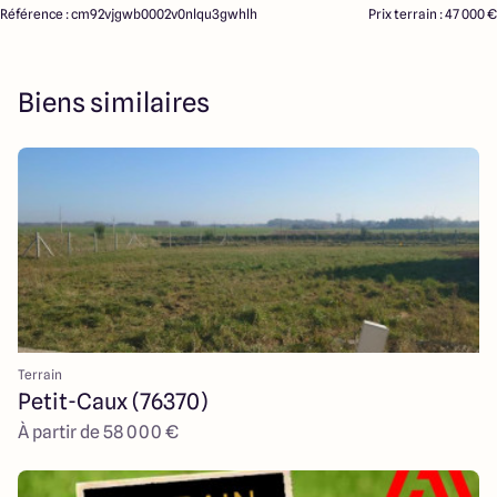
Référence : cm92vjgwb0002v0nlqu3gwhlh
Prix terrain : 47 000 €
Biens similaires
Terrain
Petit-Caux (76370)
À partir de 58 000 €