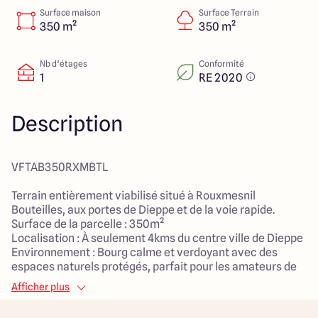
4 Rue du Chemin vert
Surface maison
Surface Terrain
76260 Etalondes
350 m²
350 m²
Nb d’étages
Conformité
1
RE 2020
4.7
4.9
Description
VFTAB350RXMBTL
Terrain entièrement viabilisé situé à Rouxmesnil
Bouteilles, aux portes de Dieppe et de la voie rapide.
Surface de la parcelle : 350m²
Localisation : À seulement 4kms du centre ville de Dieppe
Environnement : Bourg calme et verdoyant avec des
espaces naturels protégés, parfait pour les amateurs de
nature et d'histoire
Afficher plus
Équipements : Terrain plat entièrement viabilisé (eau,
électricité, tout-à-l'égout, fibre optique), prêt à accueillir