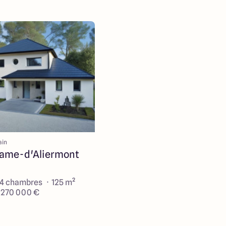
ain
ame-d'Aliermont
 4 chambres · 125 m²
e 270 000 €