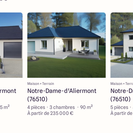
Maison + Terrain
Maison + Terr
ermont
Notre-Dame-d'Aliermont
Notre-D
(76510)
(76510)
95 m²
4 pièces · 3 chambres · 90 m²
5 pièces ·
À partir de 235 000 €
À partir d