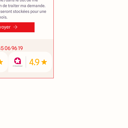
e) dans le but de me
in de traiter ma demande.
seront stockées pour une
ois.
voyer
35 06 96 19
4.9