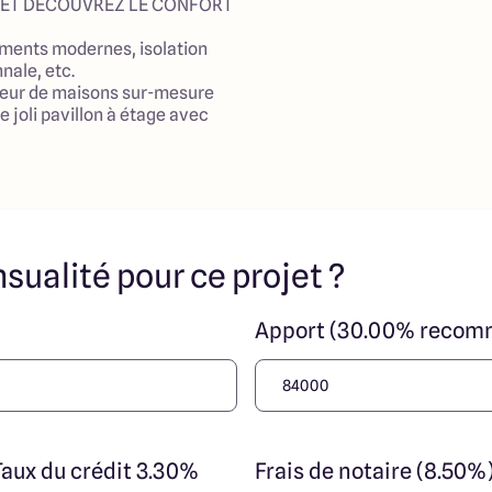
 ET DÉCOUVREZ LE CONFORT
ments modernes, isolation
nale, etc.
teur de maisons sur-mesure
e joli pavillon à étage avec
ec son garage de 20m² sur un
'environ 1100m², à moins de
las d'Aliermont et Envermeu,
in de Dieppe et Neufchatel en
nières normes de
sualité pour ce projet ?
prenant séjour lumineux
t cuisine ouverte, 4 chambres,
r, des toilettes séparés, une
Apport (30.00% recom
avec de nombreuses
lisable avec étude gratuite
e avec notre partenaire
s et réalisations sur notre
Taux du crédit 3.30%
Frais de notaire (8.50%
enant pour plus