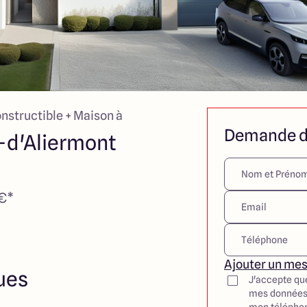
onstructible + Maison à
Demande d
-d'Aliermont
 €*
Ajouter un me
ues
J'accepte qu
mes données