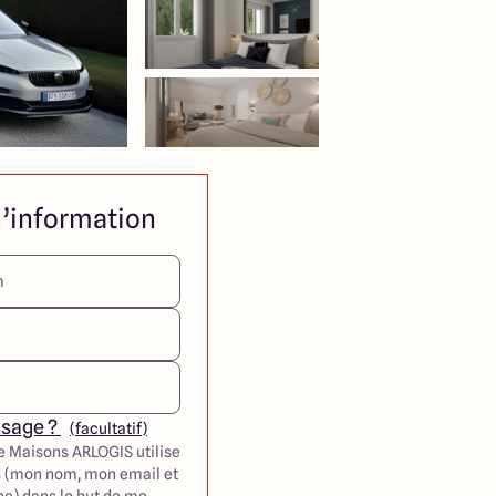
’information
ssage ?
(facultatif)
e Maisons ARLOGIS utilise
 (mon nom, mon email et