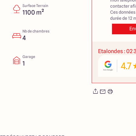
mon téléphon
Surface Terrain
contacter af
1100 m²
Ces données 
durée de 12 m
En
Nb de chambres
4
Etalondes : 02 
Garage
1
4.7