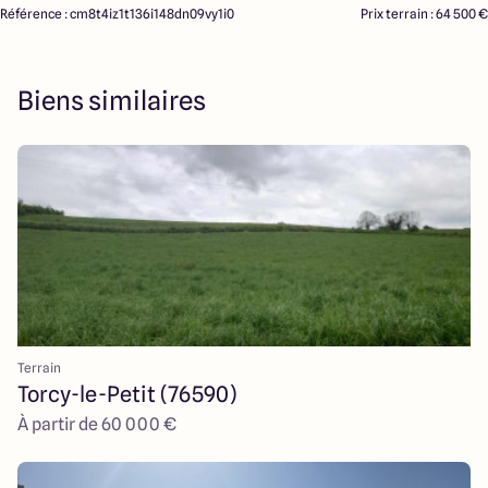
Référence : cm8t4iz1t136i148dn09vy1i0
Prix terrain : 64 500 €
Biens similaires
Terrain
Torcy-le-Petit (76590)
À partir de 60 000 €