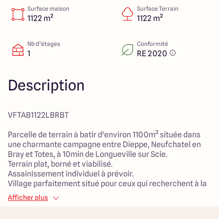
4 Rue du Chemin vert
Surface maison
Surface Terrain
76260 Etalondes
1122 m²
1122 m²
Nb d’étages
Conformité
1
RE 2020
4.7
4.9
Description
VFTAB1122LBRBT
Parcelle de terrain à batir d'environ 1100m² située dans
une charmante campagne entre Dieppe, Neufchatel en
Bray et Totes, à 10min de Longueville sur Scie.
Terrain plat, borné et viabilisé.
Assainissement individuel à prévoir.
Village parfaitement situé pour ceux qui recherchent à la
fois la tranquillité de la campagne et l'accès rapide à la
Afficher plus
mer et aux commodités.
Idéal pour la construction de votre résidence principale