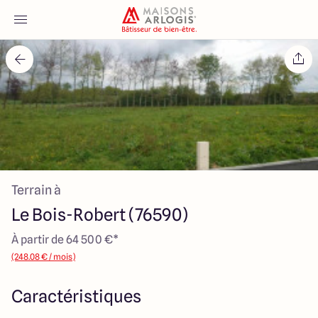
Accueil
Nos maisons
Nos annonces
Terrain à
Votre projet
Le Bois-Robert (76590)
Qui sommes-nous
À partir de 64 500 €*
(248.08 € / mois)
Caractéristiques
Maisons ARLOGIS Normandie