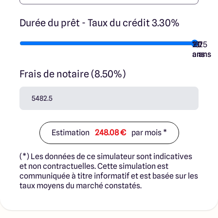
Durée du prêt - Taux du crédit 3.30%
10
15
20
7
25
ans
ans
ans
ans
ans
Frais de notaire (8.50%)
Estimation
248.08 €
par mois *
(*) Les données de ce simulateur sont indicatives
et non contractuelles. Cette simulation est
communiquée à titre informatif et est basée sur les
taux moyens du marché constatés.