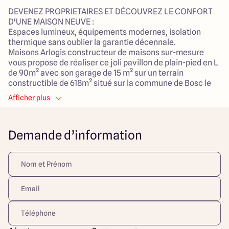
DEVENEZ PROPRIETAIRES ET DÉCOUVREZ LE CONFORT
D'UNE MAISON NEUVE :
Espaces lumineux, équipements modernes, isolation
thermique sans oublier la garantie décennale.
Maisons Arlogis constructeur de maisons sur-mesure
vous propose de réaliser ce joli pavillon de plain-pied en L
de 90m² avec son garage de 15 m² sur un terrain
constructible de 618m² situé sur la commune de Bosc le
Hard
Afficher plus
Terrain en lotissement, viabilisé Eau/Tout à
l'égout/Electricité (proche mer, écoles, commerces).
Situé à 30 min de Rouen, 40 min de Dieppe et ses plages.
Demande d’information
Maison répondant aux dernières normes de construction
RE 2020 comprenant séjour/salon avec grande baie
vitrée, 3 chambres, 1 salle de bains, cellier, avec de
nombreuses prestations de qualités.
Plan entièrement personnalisable avec étude gratuite et
possibilité de rencontre avec notre partenaire financier.
Découvrez toutes nos offres et réalisations sur notre site
internet
Contactez-nous dès maintenant pour plus d'informations
pa téléphone ou sur notre site internet dans la rubrique