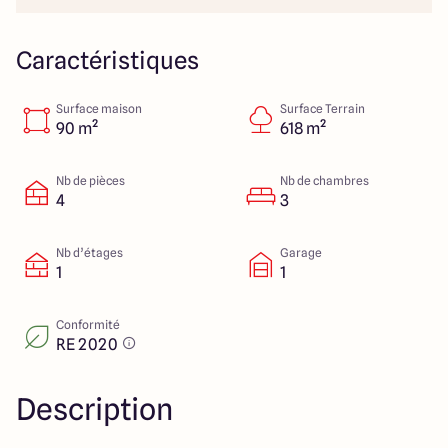
4 Rue du Chemin vert
76260 Etalondes
Caractéristiques
Surface maison
Surface Terrain
4.7
4.9
90 m²
618 m²
Nb de pièces
Nb de chambres
4
3
Nb d’étages
Garage
1
1
Conformité
RE 2020
Description