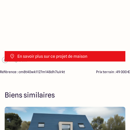
En savoir plus sur ce projet de maison
Référence : cm8t40wk1127m148dh7iulrkt
Prix terrain : 49 000 €
Biens similaires