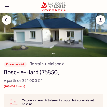
Accueil
Nos maisons
Nos annonces
Votre projet
Terrain + Maison à
En exclusivité
Bosc-le-Hard (76850)
Qui sommes-nous
À partir de 224 000 €*
(788.67 € / mois)
Cette maison est totalement adaptable à vos envies et
Maisons ARLOGIS Normandie
besoins