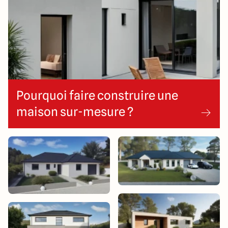
4 Rue du Chemin vert
76260 Etalondes
4.7
4.9
Pourquoi faire construire une
maison sur-mesure ?