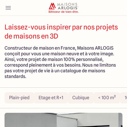
Laissez-vous inspirer par nos projets
Accueil
de maisons en 3D
Nos maisons
Constructeur de maison en France, Maisons ARLOGIS
conçoit pour vous une maison neuve et à votre image.
Ainsi, votre projet de maison 100% personnalisé,
Nos annonces
correspond pleinement à vos besoins. Nous ne limitons
pas votre projet de vie à un catalogue de maisons
Votre projet
standards.
Qui sommes-nous
Plain-pied
Etage et R+1
Cubique
< 100 m²
1
Maisons ARLOGIS Normandie