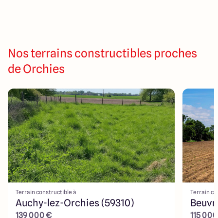
Nos terrains constructibles proches
de Orchies
Terrain constructible à
Terrain co
Auchy-lez-Orchies (59310)
Beuvry
139 000 €
115 000