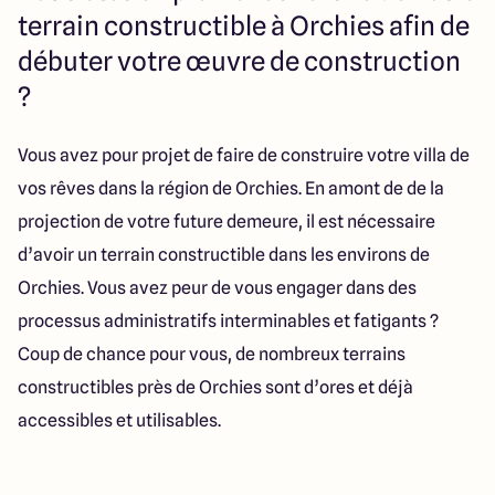
Lille - Villeneuve d'Ascq
03 66 72 64 60
terrain constructible à Orchies afin de
Valenciennes - Marly
03 27 45 60 30
débuter votre œuvre de construction
?
4.4
4.8
Vous avez pour projet de faire de construire votre villa de
vos rêves dans la région de Orchies. En amont de de la
projection de votre future demeure, il est nécessaire
d’avoir un terrain constructible dans les environs de
Orchies. Vous avez peur de vous engager dans des
processus administratifs interminables et fatigants ?
Coup de chance pour vous, de nombreux terrains
constructibles près de Orchies sont d’ores et déjà
accessibles et utilisables.