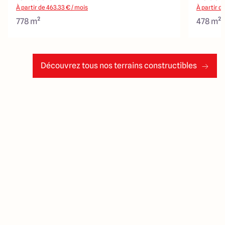
À partir de
463.33
€ / mois
À partir d
778 m²
478 m²
Découvrez tous nos terrains constructibles