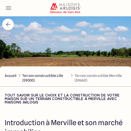
Accueil
Nos maisons
Nos annonces
Accueil
Terrain constructible Lille
Terrain constructible Merville
Votre projet
(59000)
(59660)
Qui sommes-nous
TOUT SAVOIR SUR LE CHOIX ET LA CONSTRUCTION DE VOTRE
MAISON SUR UN TERRAIN CONSTRUCTIBLE À MERVILLE AVEC
MAISONS ARLOGIS
Introduction à Merville et son marché
Maisons ARLOGIS Nord