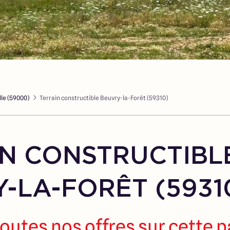
lle (59000)
Terrain constructible Beuvry-la-Forêt (59310)
N CONSTRUCTIBL
-LA-FORÊT (5931
outes nos offres sur cette 