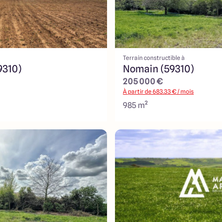
Terrain constructible à
9310)
Nomain (59310)
205 000 €
À partir de
683.33
€ / mois
985 m²