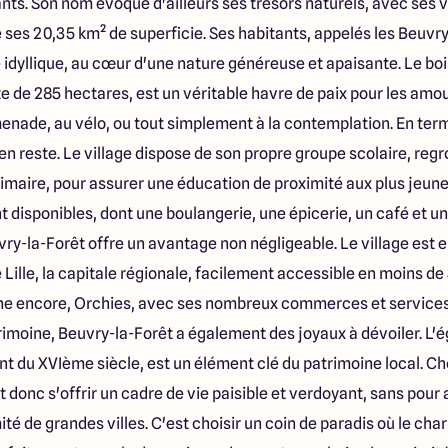
nts. Son nom évoque d'ailleurs ses trésors naturels, avec ses v
 ses 20,35 km² de superficie. Ses habitants, appelés les Beuvr
e idyllique, au cœur d'une nature généreuse et apaisante. Le bo
 de 285 hectares, est un véritable havre de paix pour les amou
menade, au vélo, ou tout simplement à la contemplation. En te
en reste. Le village dispose de son propre groupe scolaire, reg
rimaire, pour assurer une éducation de proximité aux plus jeu
 disponibles, dont une boulangerie, une épicerie, un café et un
y-la-Forêt offre un avantage non négligeable. Le village est en
 Lille, la capitale régionale, facilement accessible en moins de
che encore, Orchies, avec ses nombreux commerces et services,
rimoine, Beuvry-la-Forêt a également des joyaux à dévoiler. L'é
t du XVIème siècle, est un élément clé du patrimoine local. Ch
t donc s'offrir un cadre de vie paisible et verdoyant, sans pour
é de grandes villes. C'est choisir un coin de paradis où le char