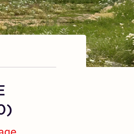
E
0)
page