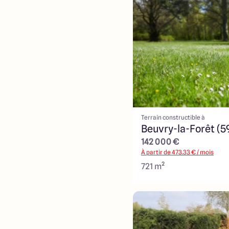
Terrain constructible à
Beuvry-la-Forêt (5
142 000 €
À partir de
473.33
€ / mois
721 m²