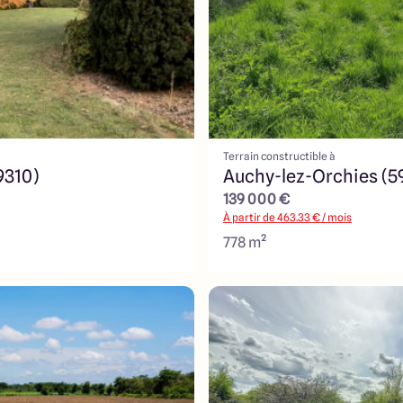
Terrain constructible à
9310)
Auchy-lez-Orchies (5
139 000 €
À partir de
463.33
€ / mois
778 m²