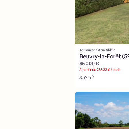
Terrain constructible à
Beuvry-la-Forêt (5
85 000 €
À partir de
283.33
€ / mois
352 m²