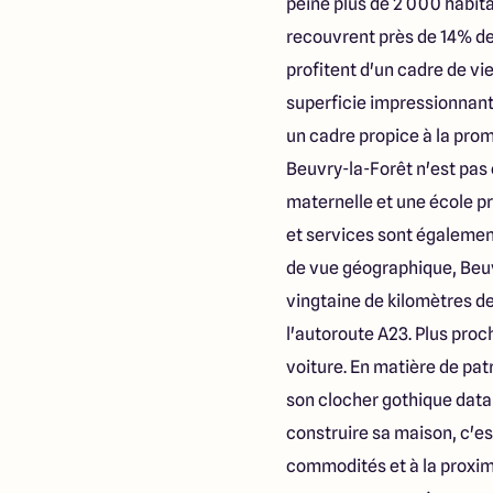
peine plus de 2 000 habita
recouvrent près de 14% de
profitent d'un cadre de vi
superficie impressionnante
un cadre propice à la pro
Beuvry-la-Forêt n'est pas 
maternelle et une école p
et services sont également
de vue géographique, Beuvr
vingtaine de kilomètres de
l'autoroute A23. Plus pro
voiture. En matière de pat
son clocher gothique datan
construire sa maison, c'es
commodités et à la proximit