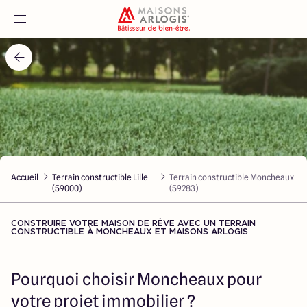
Accueil
Nos maisons
Nos annonces
Accueil
Terrain constructible Lille
Terrain constructible Moncheaux
Votre projet
(59000)
(59283)
Qui sommes-nous
CONSTRUIRE VOTRE MAISON DE RÊVE AVEC UN TERRAIN
CONSTRUCTIBLE À MONCHEAUX ET MAISONS ARLOGIS
Pourquoi choisir Moncheaux pour
Maisons ARLOGIS Nord
votre projet immobilier ?