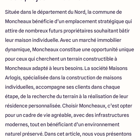
Lille - Villeneuve d'Ascq
03 66 72 64 60
Valenciennes - Marly
03 27 45 60 30
Située dans le département du Nord, la commune de
Moncheaux bénéficie d’un emplacement stratégique qui
attire de nombreux futurs propriétaires souhaitant bâtir
4.4
4.8
leur maison individuelle. Avec un marché immobilier
dynamique, Moncheaux constitue une opportunité unique
pour ceux qui cherchent un terrain constructible à
Moncheaux adapté à leurs besoins. La société Maisons
Arlogis, spécialisée dans la construction de maisons
individuelles, accompagne ses clients dans chaque
étape, de la recherche du terrain à la réalisation de leur
résidence personnalisée. Choisir Moncheaux, c’est opter
pour un cadre de vie agréable, avec des infrastructures
modernes, tout en bénéficiant d’un environnement
naturel préservé. Dans cet article, nous vous présentons