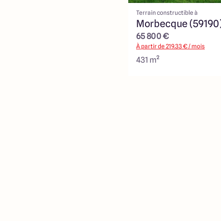
Terrain constructible à
Morbecque (59190
65 800 €
À partir de
219.33
€ / mois
431 m²