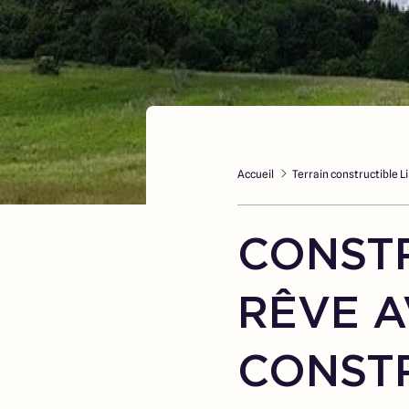
Accueil
Terrain constructible Li
CONSTR
RÊVE A
CONST