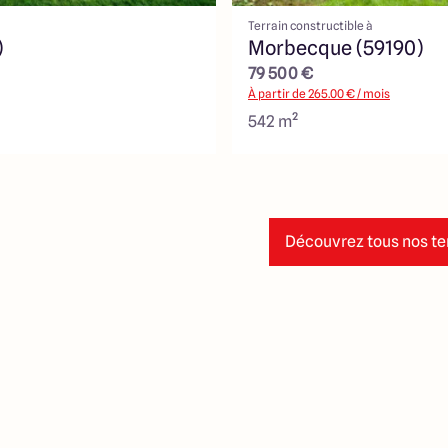
Terrain constructible à
)
Morbecque (59190)
79 500 €
À partir de
265.00
€ / mois
542 m²
Découvrez tous nos ter