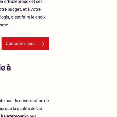
ier d’Hazebrouck et ses
otre budget, et à votre
gis, c’est faire le choix
isme.
Contactez nous
le à
e pour la construction de
i que la qualité de vie
e à Hazebrouck
vous