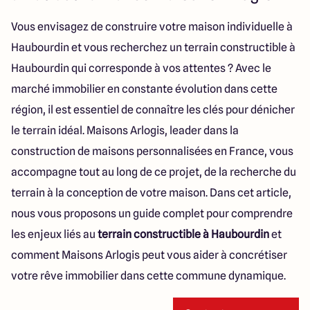
Lille - Villeneuve d'Ascq
03 66 72 64 60
Valenciennes - Marly
03 27 45 60 30
Vous envisagez de construire votre maison individuelle à
Haubourdin et vous recherchez un terrain constructible à
Haubourdin qui corresponde à vos attentes ? Avec le
4.4
4.8
marché immobilier en constante évolution dans cette
région, il est essentiel de connaître les clés pour dénicher
le terrain idéal. Maisons Arlogis, leader dans la
construction de maisons personnalisées en France, vous
accompagne tout au long de ce projet, de la recherche du
terrain à la conception de votre maison. Dans cet article,
nous vous proposons un guide complet pour comprendre
les enjeux liés au
terrain constructible à Haubourdin
et
comment Maisons Arlogis peut vous aider à concrétiser
votre rêve immobilier dans cette commune dynamique.