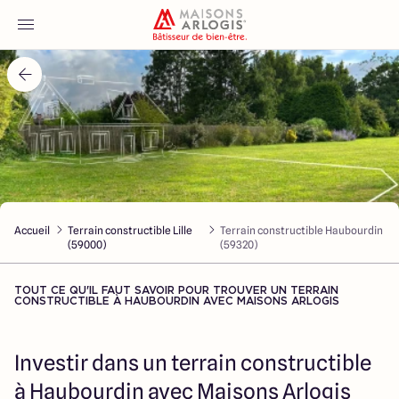
Accueil
Nos maisons
Nos annonces
Accueil
Terrain constructible Lille
Terrain constructible Haubourdin
Votre projet
(59000)
(59320)
Qui sommes-nous
TOUT CE QU'IL FAUT SAVOIR POUR TROUVER UN TERRAIN
CONSTRUCTIBLE À HAUBOURDIN AVEC MAISONS ARLOGIS
Investir dans un terrain constructible
Maisons ARLOGIS Nord
à Haubourdin avec Maisons Arlogis