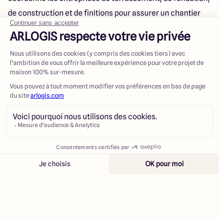
de construction et de finitions pour assurer un chantier
précis et dans les délais. Nous garantissons ainsi la
qualité de la réalisation sur un
terrain constructible à
Haubourdin
sélectionné avec soin.
Suivi du chantier et livraison
Tout au long du processus, nos équipes assurent un suivi
rigoureux de la construction. Lorsque votre maison est
prête, Maisons Arlogis vous remet les clés lors de la
livraison officielle, en vous assurant que tout correspond
Contacter
Appeler
parfaitement à votre projet initial.