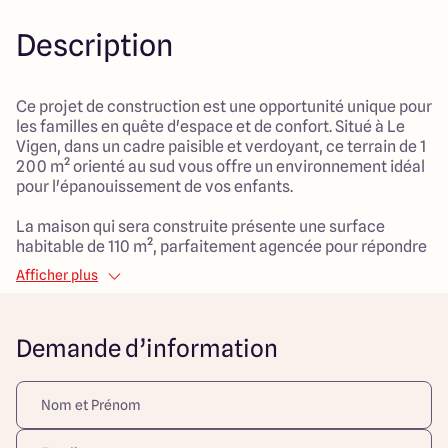
Description
Ce projet de construction est une opportunité unique pour
les familles en quête d'espace et de confort. Situé à Le
Vigen, dans un cadre paisible et verdoyant, ce terrain de 1
200 m² orienté au sud vous offre un environnement idéal
pour l'épanouissement de vos enfants.
La maison qui sera construite présente une surface
habitable de 110 m², parfaitement agencée pour répondre
aux besoins d'une vie de famille. Avec ses 4 pièces, dont 3
Afficher plus
chambres spacieuses, le logement dispose d'un généreux
salon de 45 m², un espace convivial où se rassembler et
créer des souvenirs inoubliables. Le confort au quotidien
Demande d’information
est assuré grâce à un système de chauffage par pompe à
chaleur et à une distribution d'eau chaude individuelle. Un
garage intégré complète ce projet, apportant praticité et
rangement à votre quotidien.
L'emplacement en pleine campagne vous permet de