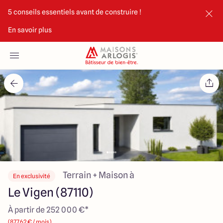
5 conseils essentiels avant de construire !
En savoir plus
Accueil
Nos maisons
Nos annonces
Votre projet
Qui sommes-nous
Terrain + Maison à
En exclusivité
Le Vigen (87110)
À partir de 252 000 €*
Maisons ARLOGIS Limoges
(877.62 € / mois)