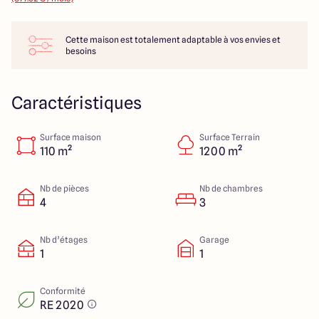
14 Rue Léonard Trompillon
87100 Limoges
Cette maison est totalement adaptable à vos envies et
besoins
4.4
4.8
Caractéristiques
Surface maison
Surface Terrain
110 m²
1200 m²
Nb de pièces
Nb de chambres
4
3
Nb d’étages
Garage
1
1
Conformité
RE 2020