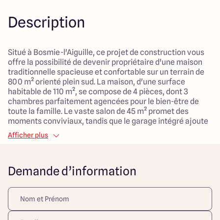
Description
Situé à Bosmie-l'Aiguille, ce projet de construction vous
offre la possibilité de devenir propriétaire d'une maison
traditionnelle spacieuse et confortable sur un terrain de
800 m² orienté plein sud. La maison, d'une surface
habitable de 110 m², se compose de 4 pièces, dont 3
chambres parfaitement agencées pour le bien-être de
toute la famille. Le vaste salon de 45 m² promet des
moments conviviaux, tandis que le garage intégré ajoute
un espace pratique pour le stockage ou pour garer votre
Afficher plus
véhicule à l'abri.
L'environnement serein de Bosmie-l'Aiguille, entouré de
Demande d’information
verdure et de calme, constitue un cadre idéal pour les
familles désireuses de voir grandir leurs enfants dans un
lieu sain et accueillant. Ce projet, en cours de
viabilisation, vous permettra de bénéficier d'un cadre de
vie privilégié tout en restant proche des commodités
essentielles. Ne manquez pas cette opportunité de