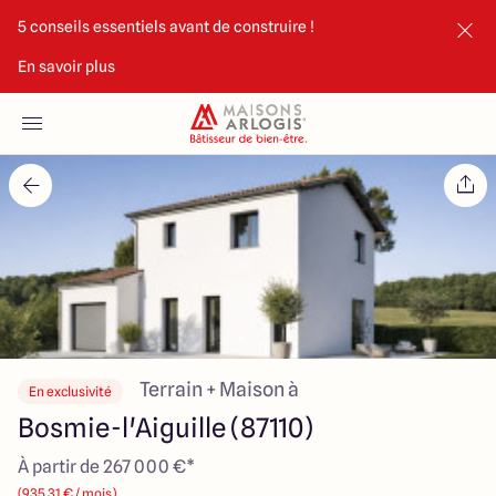
5 conseils essentiels avant de construire !
En savoir plus
Accueil
Nos maisons
Nos annonces
Votre projet
Qui sommes-nous
Terrain + Maison à
En exclusivité
Bosmie-l'Aiguille (87110)
À partir de 267 000 €*
Maisons ARLOGIS Limoges
(935.31 € / mois)