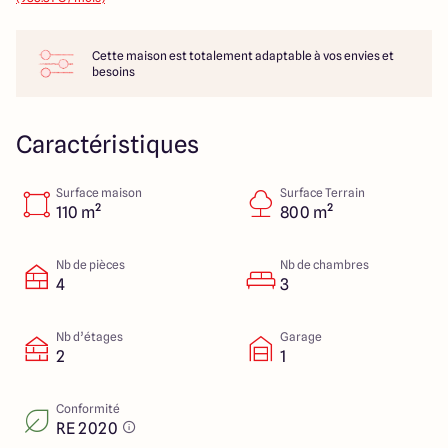
14 Rue Léonard Trompillon
87100 Limoges
Cette maison est totalement adaptable à vos envies et
besoins
4.4
4.8
Caractéristiques
Surface maison
Surface Terrain
110 m²
800 m²
Nb de pièces
Nb de chambres
4
3
Nb d’étages
Garage
2
1
Conformité
RE 2020