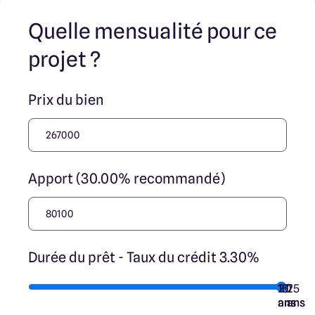
nos partenaires fonciers.
Quelle mensualité pour ce
projet ?
Prix du bien
Apport (30.00% recommandé)
Durée du prêt - Taux du crédit 3.30%
10
15
20
7
25
ans
ans
ans
ans
ans