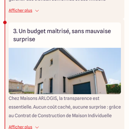
soignées. Pour votre tranquillité d’esprit, nous vous
Afficher plus
offrons toutes les garanties essentielles : Parfait
Achèvement, Bon Fonctionnement et Dommages-
3. Un budget maîtrisé, sans mauvaise
Ouvrage. De la conception à la remise des clés, nous
surprise
visons l’excellence à chaque instant.
Chez Maisons ARLOGIS, la transparence est
essentielle. Aucun coût caché, aucune surprise : grâce
au Contrat de Construction de Maison Individuelle
(CCMI), vous bénéficiez d’un prix ferme, définitif et
Afficher plus