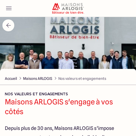
Accueil
Nos maisons
Nos annonces
Accueil
Maisons ARLOGIS
Nos valeurs et engagements
Votre projet
NOS VALEURS ET ENGAGEMENTS
Qui sommes-nous
Maisons ARLOGIS s'engage à vos
côtés
Depuis plus de 30 ans, Maisons ARLOGIS s’impose
Maisons ARLOGIS Saumur