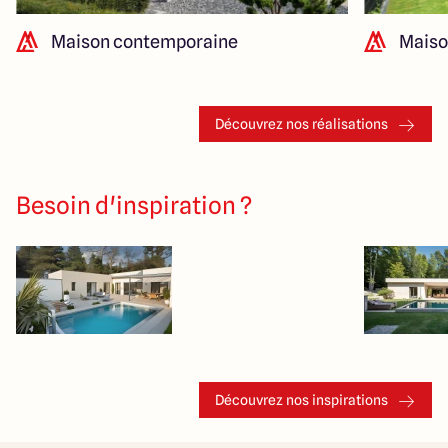
Maison contemporaine
Maiso
Découvrez nos réalisations
Besoin d'inspiration ?
Découvrez nos inspirations