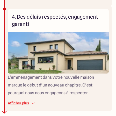
justement calculé. Ce cadre légal protège vos intérêts
et vous garantit une parfaite maîtrise de votre budget,
4. Des délais respectés, engagement
pour avancer sereinement à chaque étape de votre
garanti
projet.
L’emménagement dans votre nouvelle maison
marque le début d’un nouveau chapitre. C’est
pourquoi nous nous engageons à respecter
rigoureusement le délai de livraison convenu. La
Afficher plus
ponctualité est au cœur de notre métier, et nous