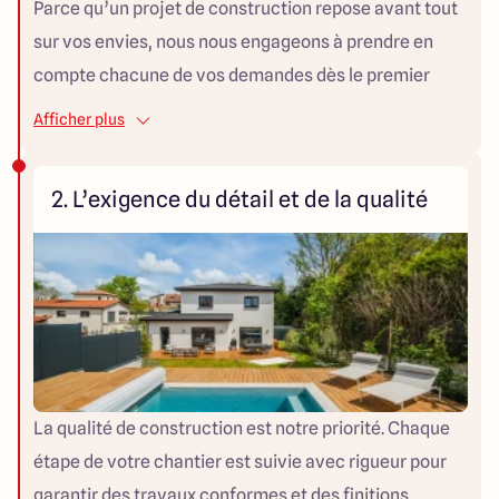
Parce qu’un projet de construction repose avant tout
sur vos envies, nous nous engageons à prendre en
compte chacune de vos demandes dès le premier
contact. Notre mission : concevoir une maison sur-
Afficher plus
mesure, fidèle à votre mode de vie. À chaque étape,
nous restons disponibles, réactifs et à votre écoute
2. L’exigence du détail et de la qualité
pour vous offrir un accompagnement personnalisé et
rassurant.
La qualité de construction est notre priorité. Chaque
étape de votre chantier est suivie avec rigueur pour
garantir des travaux conformes et des finitions