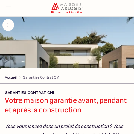
Accueil
Nos maisons
Nos annonces
Accueil
Garanties Contrat CMI
Votre projet
GARANTIES CONTRAT CMI
Qui sommes-nous
Votre maison garantie avant, pendant
et après la construction
Vous vous lancez dans un projet de construction ? Vous
Maisons ARLOGIS Saumur