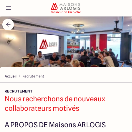
Accueil
Nos maisons
Nos annonces
Accueil
Recrutement
Votre projet
RECRUTEMENT
Qui sommes-nous
Nous recherchons de nouveaux
collaborateurs motivés
A PROPOS DE Maisons ARLOGIS
Maisons ARLOGIS Saumur