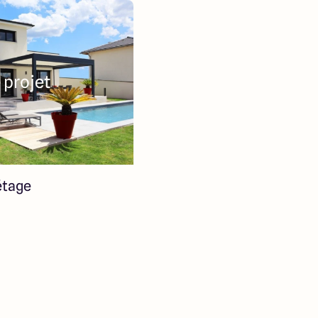
 projet
étage