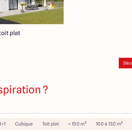
oit plat
Déco
spiration ?
R+1
Cubique
Toit plat
< 100 m²
100 à 130 m²