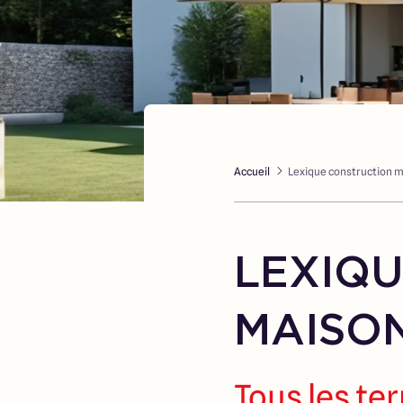
Accueil
Lexique construction 
LEXIQ
MAISO
Tous les te