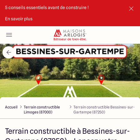
5 conseils essentiels avant de construire !
En savoir plus
Accueil
Nos maisons
Nos annonces
Votre projet
Qui sommes-nous
Accueil
Terrain constructible
Terrain constructible Bessines-sur-
Limoges (87000)
Gartempe (87250)
Terrain constructible à Bessines-sur-
Maisons ARLOGIS Limoges