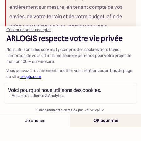
entièrement sur mesure, en tenant compte de vos
envies, de votre terrain et de votre budget, afin de
créer une maison unique, pensée pour vous.
Permis de construire
Nous prenons en charge la constitution et le dépôt de
Contacter
Appeler
votre dossier de permis de construire. Nous assurons
également le suivi administratif jusqu'à son obtention,
pour vous permettre d'aborder cette étape en toute