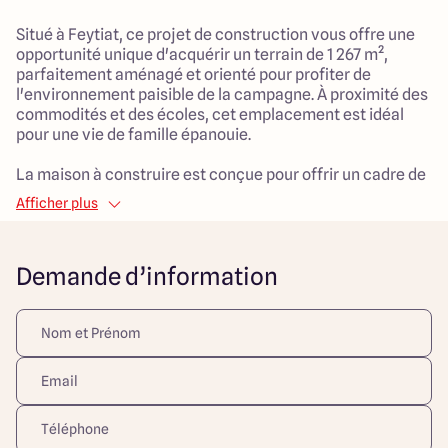
Situé à Feytiat, ce projet de construction vous offre une
opportunité unique d'acquérir un terrain de 1 267 m²,
parfaitement aménagé et orienté pour profiter de
l'environnement paisible de la campagne. À proximité des
commodités et des écoles, cet emplacement est idéal
pour une vie de famille épanouie.
La maison à construire est conçue pour offrir un cadre de
vie agréable et fonctionnel, avec une surface habitable
Afficher plus
de 130 m². Ce modèle comprend 5 pièces, dont trois
chambres spacieuses, parfaites pour accueillir toutes les
activités familiales. L'espace de vie généreux est pensé
Demande d’information
pour favoriser les moments de partage entre proches,
tout en offrant un confort quotidien pour tous les
membres de la famille.
Le terrain, avec sa surface significative, offre de belles
possibilités d'aménagement extérieur, propices aux jeux
des enfants et aux moments de détente en plein air.
Profitez d'un cadre de vie qui allie tranquillité et
accessibilité, apte à satisfaire les aspirations de toute la