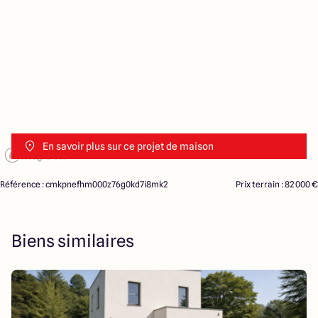
En savoir plus sur ce projet de maison
Référence : cmkpnefhm000z76g0kd7i8mk2
Prix terrain : 82 000 €
Biens similaires