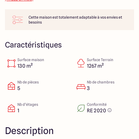
14 Rue Léonard Trompillon
87100 Limoges
Cette maison est totalement adaptable à vos envies et
besoins
4.4
4.8
Caractéristiques
Surface maison
Surface Terrain
130 m²
1267 m²
Nb de pièces
Nb de chambres
5
3
Nb d’étages
Conformité
1
RE 2020
Description