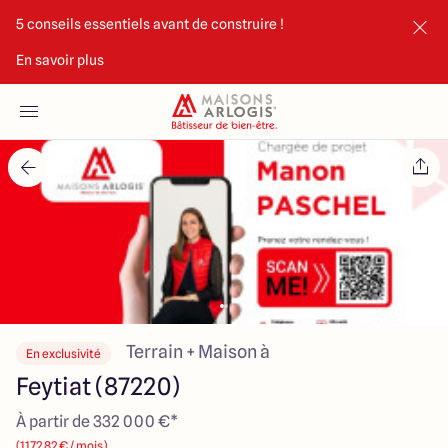
5 conseils essentiels avant de construire !
En savoir plus
Accueil
Nos maisons
Nos annonces
Votre projet
Qui sommes-nous
Terrain + Maison à
En exclusivité
Feytiat (87220)
À partir de 332 000 €*
Maisons ARLOGIS Limoges
(1172.82 € / mois)