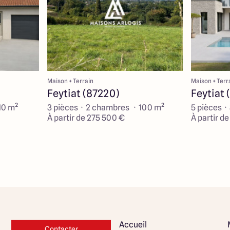
Maison + Terrain
Maison + Terr
Feytiat (87220)
Feytiat 
10 m²
3 pièces · 2 chambres · 100 m²
5 pièces ·
À partir de 275 500 €
À partir d
Accueil
Contacter