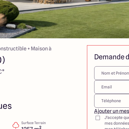
onstructible + Maison à
Demande d
0)
€*
ues
Ajouter un me
J'accepte qu
Surface Terrain
mes données