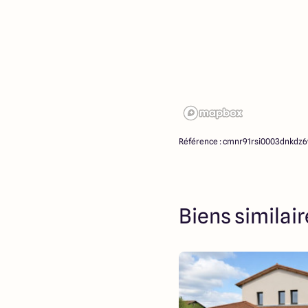
Référence : cmnr91rsi0003dnkdz
Biens similai