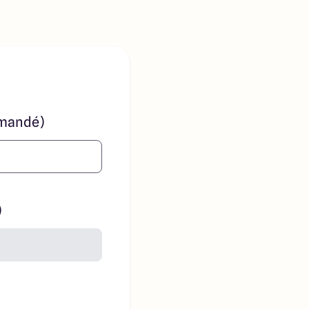
mandé)
)