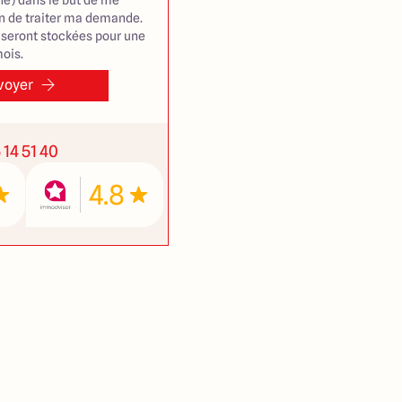
e) dans le but de me
in de traiter ma demande.
seront stockées pour une
ois.
voyer
 14 51 40
4.8