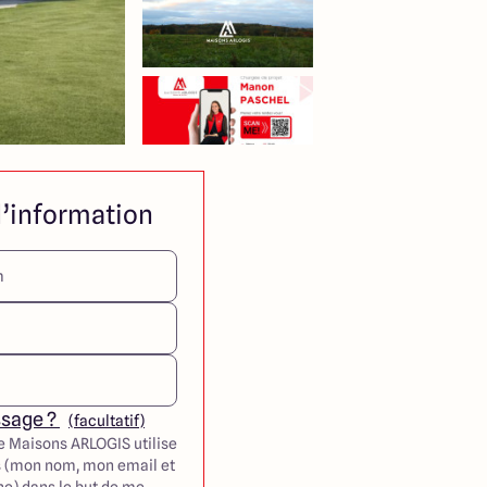
’information
ssage ?
(facultatif)
e Maisons ARLOGIS utilise
 (mon nom, mon email et