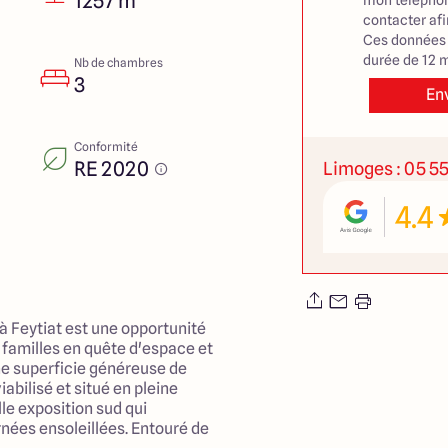
1257 m²
mon téléphon
contacter af
Ces données 
durée de 12 m
Nb de chambres
3
En
Conformité
RE 2020
Limoges : 05 55
4.4
à Feytiat est une opportunité
 familles en quête d'espace et
une superficie généreuse de
abilisé et situé en pleine
le exposition sud qui
nées ensoleillées. Entouré de