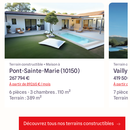
Terrain constructible + Maison à
Terrain co
Pont-Sainte-Marie (10150)
Vailly
267 794 €
419 500
À partir de
892.65
€ / mois
À partir d
6 pièces - 3 chambres . 110 m²
7 pièces
Terrain : 389 m²
Terrain 
Découvrez tous nos terrains constructibles