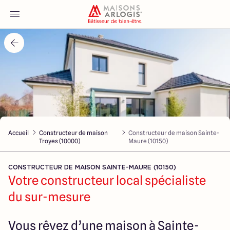
Accueil
Nos maisons
Nos annonces
Accueil
Constructeur de maison
Constructeur de maison Sainte-
Votre projet
Troyes (10000)
Maure (10150)
Qui sommes-nous
CONSTRUCTEUR DE MAISON SAINTE-MAURE (10150)
Votre constructeur local spécialiste
du sur-mesure
Maisons ARLOGIS Aube
Vous rêvez d’une maison à Sainte-