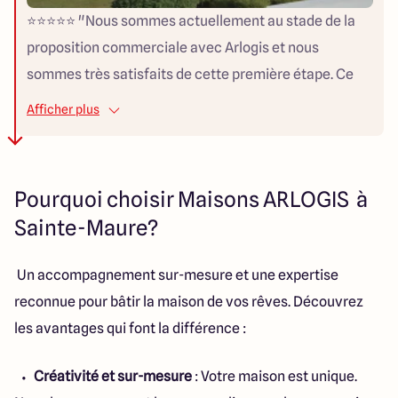
⭐⭐⭐⭐⭐ "Nous sommes actuellement au stade de la
proposition commerciale avec Arlogis et nous
sommes très satisfaits de cette première étape. Ce
qui nous a particulièrement plu jusqu'à présent, c'est
Afficher plus
le sens de l'écoute dont a fait preuve M. GIANNINI. Il a
pris le temps de bien comprendre nos besoins et nos
attentes. La réactivité est également un point fort,
Pourquoi choisir Maisons ARLOGIS à
nos questions ont toujours été traitées rapidement et
Sainte-Maure?
efficacement. La proposition qui nous a été faite est
très intéressante car elle intègre véritablement la
Un accompagnement sur-mesure et une expertise
maison dans un projet global, en tenant compte de
reconnue pour bâtir la maison de vos rêves. Découvrez
nos contraintes et de nos envies. Grâce à cette phase
les avantages qui font la différence :
positive, nous allons maintenant pouvoir lancer la
construction avec confiance. Nous ne manquerons
Créativité et sur-mesure
: Votre maison est unique.
pas de revenir témoigner de la suite de notre