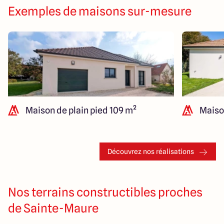
Exemples de maisons sur-mesure
Maison de plain pied 109 m²
Maison
Découvrez nos réalisations
Nos terrains constructibles proches
de Sainte-Maure