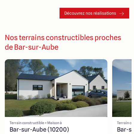
Découvrez nos réalisations
Nos terrains constructibles proches
de Bar-sur-Aube
Terrain constructible + Maison à
Terrain co
Bar-sur-Aube (10200)
Bar-s