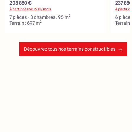
208 880 €
237 880
À partir de
696.27
€ / mois
À partir d
7 pièces - 3 chambres . 95 m²
6 pièces
Terrain : 697 m²
Terrain 
Découvrez tous nos terrains constructibles