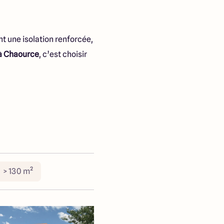
nt une isolation renforcée,
 à Chaource
, c’est choisir
> 130 m²