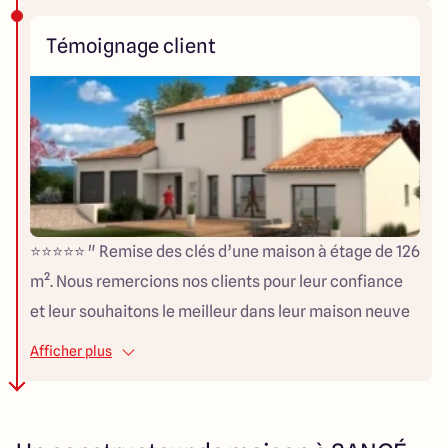
correspond à nos attentes et nous n’hésiterons pas à
Témoignage client
vous recommander auprès de nos proches. Merci à
toute l’équipe et surtout à Christophe ! » Karine &
Rémi "
⭐⭐⭐⭐⭐ " Remise des clés d’une maison à étage de 126
m². Nous remercions nos clients pour leur confiance
et leur souhaitons le meilleur dans leur maison neuve
ARLOGIS ! « Merci à toute l’équipe ARLOGIS pour la
Afficher plus
construction de notre maison. Nous sommes très
satisfait de la qualité des travaux réalisés et de la
disponibilité de l’équipe administrative. MERCI »