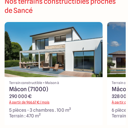
Nos terrains constructibles proches
de Sancé
Terrain constructible + Maison à
Terrain co
Mâcon (71000)
Mâcon
290 000 €
328 00
À partir de
966.67
€ / mois
À partir d
5 pièces - 3 chambres . 100 m²
6 pièce
Terrain : 470 m²
Terrain 