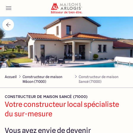
Accueil
Nos maisons
Nos annonces
Accueil
Constructeur de maison
Constructeur de maison
Votre projet
Mâcon (71000)
Sancé (71000)
Qui sommes-nous
CONSTRUCTEUR DE MAISON SANCÉ (71000)
Votre constructeur local spécialiste
du sur-mesure
Maisons ARLOGIS Macon
Vous avez envie de devenir