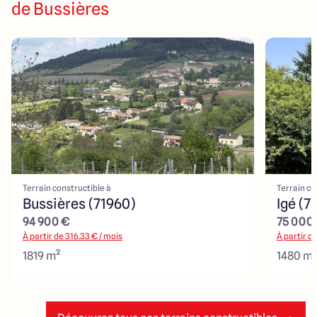
de Bussières
Terrain constructible à
Terrain co
Bussières (71960)
Igé (7
94 900 €
75 000
À partir de
316.33
€ / mois
À partir d
1819 m²
1480 m²