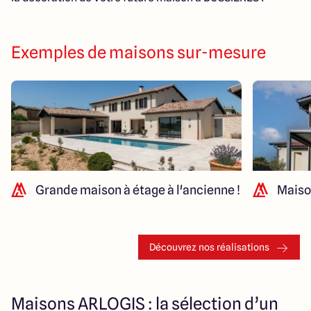
Exemples de maisons sur-mesure
Grande maison à étage à l'ancienne !
Maiso
Découvrez nos réalisations
Maisons ARLOGIS : la sélection d’un