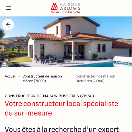
Accueil
Nos maisons
Nos annonces
Accueil
Constructeur de maison
Constructeur de maison
Votre projet
Mâcon (71000)
Bussières (71960)
Qui sommes-nous
CONSTRUCTEUR DE MAISON BUSSIÈRES (71960)
Votre constructeur local spécialiste
du sur-mesure
Maisons ARLOGIS Macon
Vous êtes à la recherche d’un expert