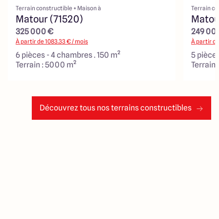
Terrain constructible + Maison à
Terrain co
Matour (71520)
Matou
325 000 €
249 00
À partir de
1083.33
€ / mois
À partir d
6 pièces - 4 chambres . 150 m²
5 pièces
Terrain : 5000 m²
Terrain
Découvrez tous nos terrains constructibles