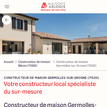
Accueil
Nos maisons
Nos annonces
Accueil
Constructeur de maison
Constructeur de maison
Votre projet
Mâcon (71000)
Germolles-sur-Grosne (71520)
Qui sommes-nous
CONSTRUCTEUR DE MAISON GERMOLLES-SUR-GROSNE (71520)
Votre constructeur local spécialiste
du sur-mesure
Maisons ARLOGIS Macon
Constructeur de maison Germolles-