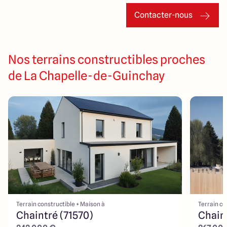
Contacter-nous
Nos terrains constructibles proches
de La Chapelle-de-Guinchay
Terrain constructible + Maison à
Terrain co
Chaintré (71570)
Chaint