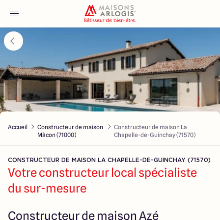
Accueil
Nos maisons
Nos annonces
Accueil
Constructeur de maison
Constructeur de maison La
Votre projet
Mâcon (71000)
Chapelle-de-Guinchay (71570)
Qui sommes-nous
CONSTRUCTEUR DE MAISON LA CHAPELLE-DE-GUINCHAY (71570)
Votre constructeur local spécialiste
du sur-mesure
Maisons ARLOGIS Macon
Constructeur de maison Azé