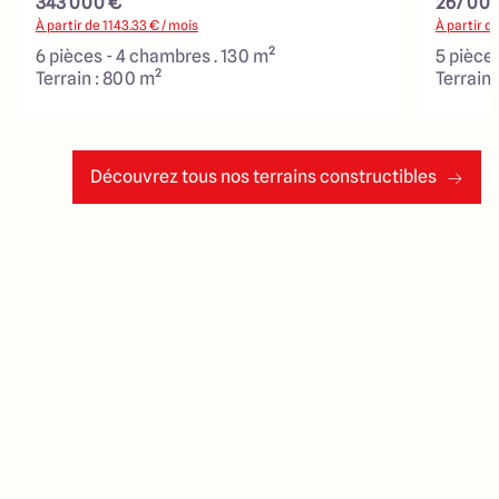
343 000 €
267 00
À partir de
1143.33
€ / mois
À partir d
6 pièces - 4 chambres . 130 m²
5 pièce
Terrain : 800 m²
Terrain 
Découvrez tous nos terrains constructibles