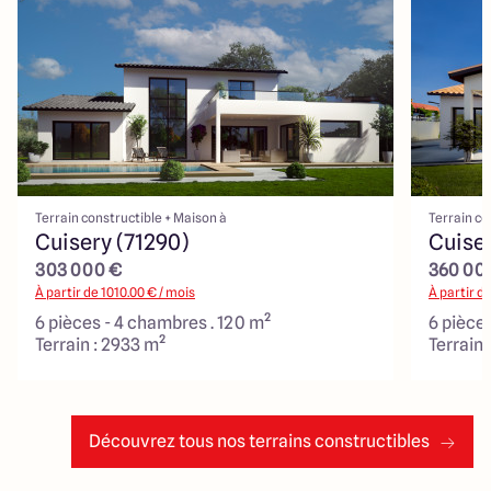
Terrain constructible + Maison à
Terrain co
Cuisery (71290)
Cuiser
303 000 €
360 00
À partir de
1010.00
€ / mois
À partir d
6 pièces - 4 chambres . 120 m²
6 pièce
Terrain : 2933 m²
Terrain 
Découvrez tous nos terrains constructibles