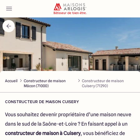
Accueil
Nos maisons
Nos annonces
Accueil
Constructeur de maison
Constructeur de maison
Votre projet
Mâcon (71000)
Cuisery (71290)
Qui sommes-nous
CONSTRUCTEUR DE MAISON CUISERY
Vous souhaitez devenir propriétaire d’une maison neuve
dans le sud de la Saône-et-Loire ? En faisant appel à un
constructeur de maison à Cuisery
, vous bénéficiez de
Maisons ARLOGIS Macon