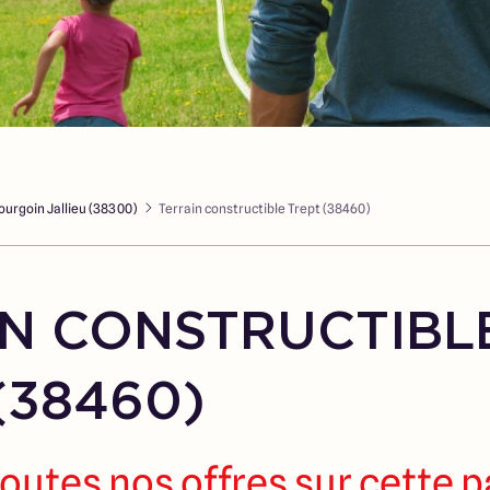
ourgoin Jallieu (38300)
Terrain constructible Trept (38460)
N CONSTRUCTIBL
(38460)
outes nos offres sur cette 