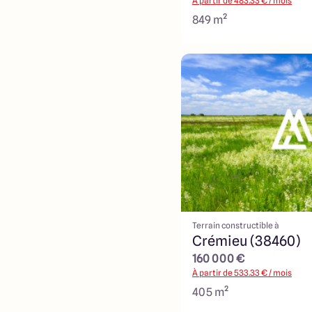
À partir de
483.33
€ / mois
849 m²
Terrain constructible à
Crémieu (38460)
160 000 €
À partir de
533.33
€ / mois
405 m²