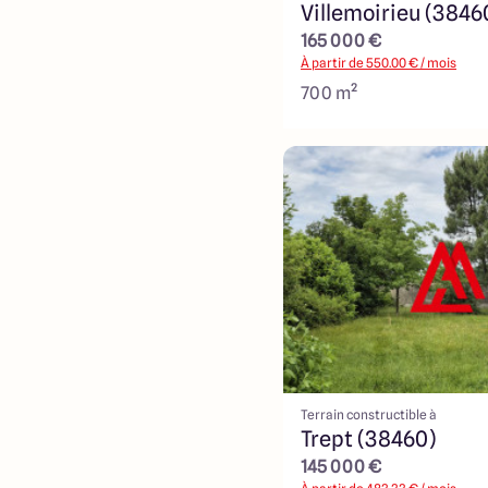
Villemoirieu (3846
165 000 €
À partir de
550.00
€ / mois
700 m²
Terrain constructible à
Trept (38460)
145 000 €