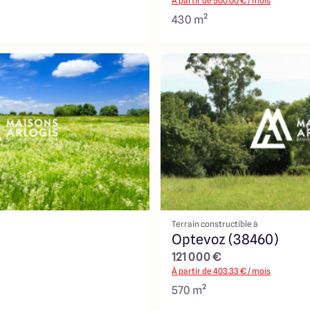
À partir de
500.00
€ / mois
430 m²
Terrain constructible à
Optevoz (38460)
121 000 €
À partir de
403.33
€ / mois
570 m²