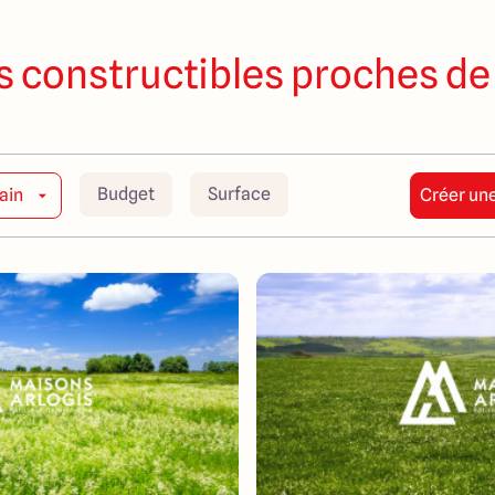
s constructibles proches de
Budget
Surface
ain
Créer une