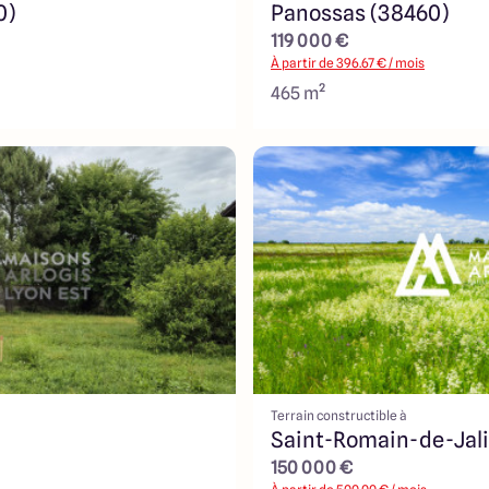
0)
Panossas (38460)
119 000 €
À partir de
396.67
€ / mois
465 m²
Terrain constructible à
Saint-Romain-de-Jali
150 000 €