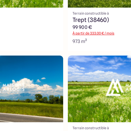
Terrain constructible à
Trept (38460)
99 900 €
À partir de
333.00
€ / mois
973 m²
Terrain constructible à