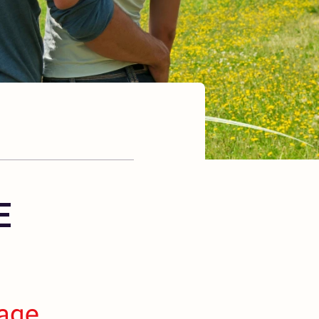
E
page