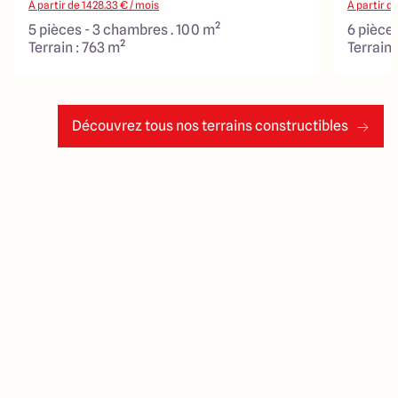
À partir de
1428.33
€ / mois
À partir d
5 pièces - 3 chambres . 100 m²
6 pièces
Terrain : 763 m²
Terrain 
Découvrez tous nos terrains constructibles