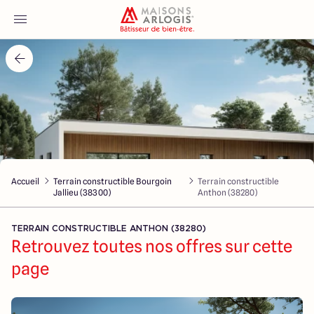
Accueil
Nos maisons
Nos annonces
Accueil
Terrain constructible Bourgoin
Terrain constructible
Votre projet
Jallieu (38300)
Anthon (38280)
Qui sommes-nous
TERRAIN CONSTRUCTIBLE ANTHON (38280)
Retrouvez toutes nos offres sur cette
page
Maisons ARLOGIS Lyon Est