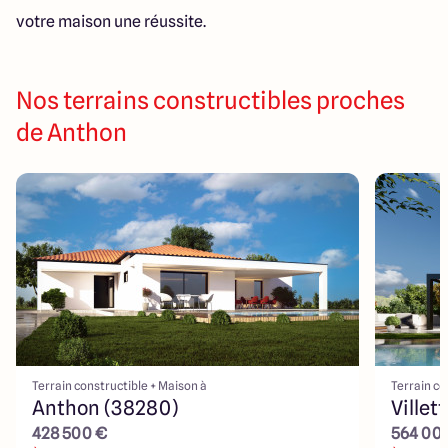
votre maison une réussite.
Nos terrains constructibles proches
de Anthon
Terrain constructible + Maison à
Terrain co
Anthon (38280)
Ville
428 500 €
564 00